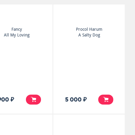
Fancy
Procol Harum
All My Loving
A Salty Dog
900 ₽
5 000 ₽