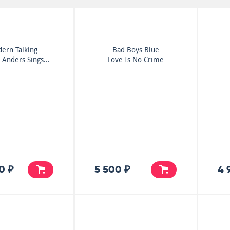
ern Talking
Bad Boys Blue
Anders Sings...
Love Is No Crime
0 ₽
5 500 ₽
4 