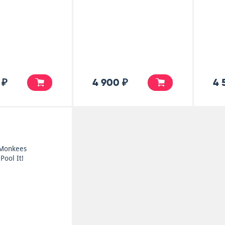
 ₽
4 900 ₽
4 
Monkees
Pool It!