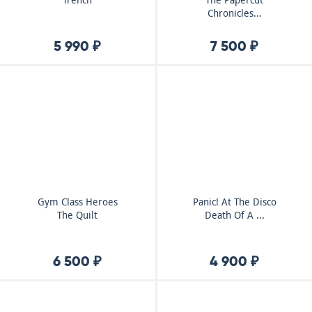
Trench
The Papercut
Chronicles...
5 990 ₽
7 500 ₽
Gym Class Heroes
Panic! At The Disco
The Quilt
Death Of A ...
6 500 ₽
4 900 ₽