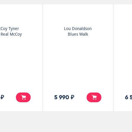
Coy Tyner
Lou Donaldson
 Real McCoy
Blues Walk
 ₽
5 990 ₽
6 