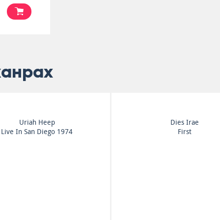
жанрах
Uriah Heep
Dies Irae
Live In San Diego 1974
First