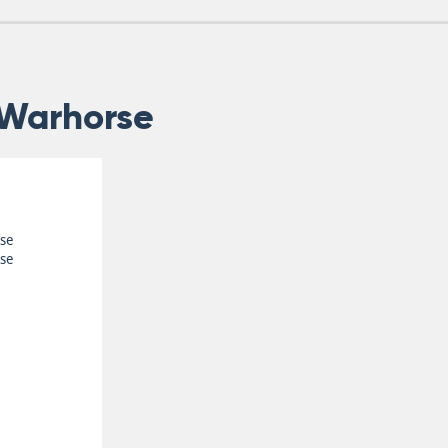
 Warhorse
se
se