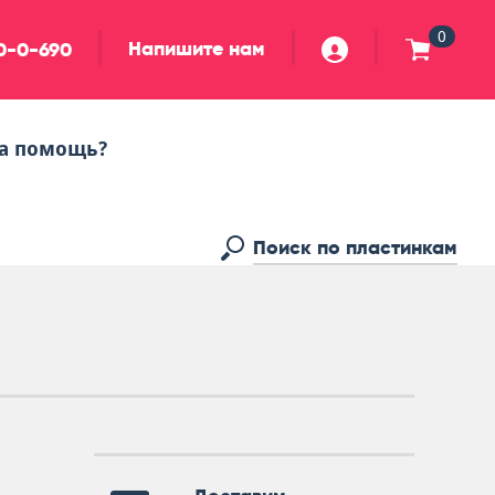
0
Напишите нам
90-0-690
а помощь?