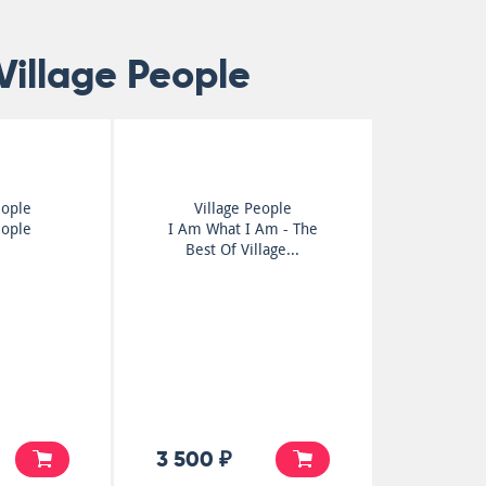
illage People
eople
Village People
eople
I Am What I Am - The
Best Of Village...
3 500 ₽