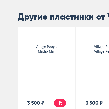
Другие пластинки от V
Village People
Village P
Macho Man
Village P
3 500 ₽
3 500 ₽