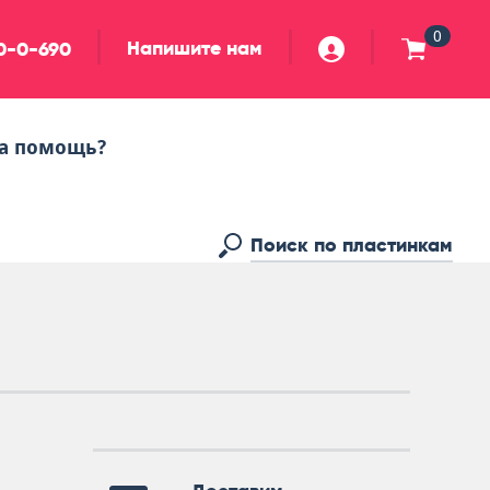
0
Напишите нам
90-0-690
а помощь?