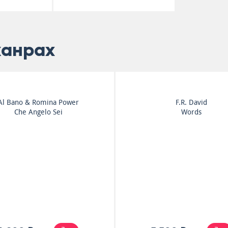
жанрах
Al Bano & Romina Power
F.R. David
Che Angelo Sei
Words