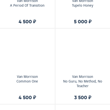
Van Morrison
Van Morrison
A Period Of Transition
Tupelo Honey
4 500 ₽
5 000 ₽
Van Morrison
Van Morrison
Common One
No Guru, No Method, No
Teacher
4 500 ₽
3 500 ₽