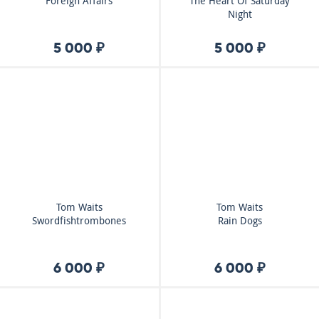
Foreign Affairs
The Heart Of Saturday
Night
5 000 ₽
5 000 ₽
Tom Waits
Tom Waits
Swordfishtrombones
Rain Dogs
6 000 ₽
6 000 ₽