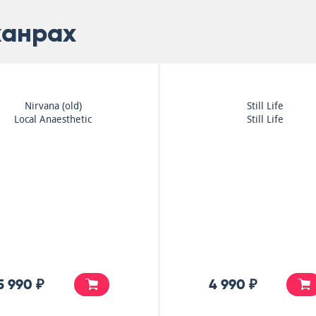
жанрах
Planetarium
Kin
Infinity
In The
Crims
Obse
4 990 ₽
4 990 