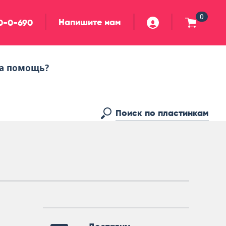
0
Напишите нам
90-0-690
а помощь?