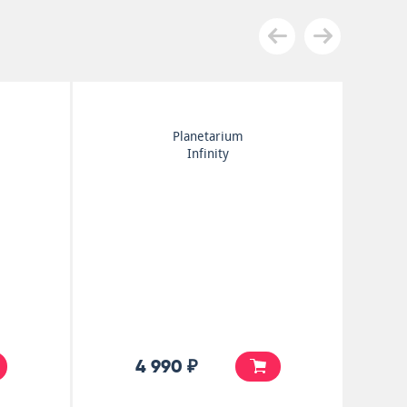
g Crimson
East Of Eden
 Court Of The
Mercator Projected
on King (An
rvation...
₽
5 990 ₽