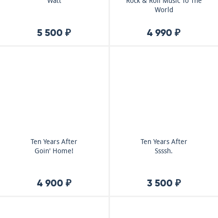
Watt
Rock & Roll Music To The
World
5 500 ₽
4 990 ₽
Ten Years After
Ten Years After
Goin' Home!
Ssssh.
4 900 ₽
3 500 ₽