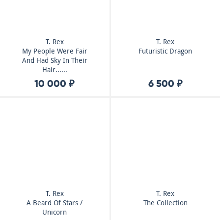
T. Rex
T. Rex
My People Were Fair
Futuristic Dragon
And Had Sky In Their
Hair......
10 000 ₽
6 500 ₽
T. Rex
T. Rex
A Beard Of Stars /
The Collection
Unicorn