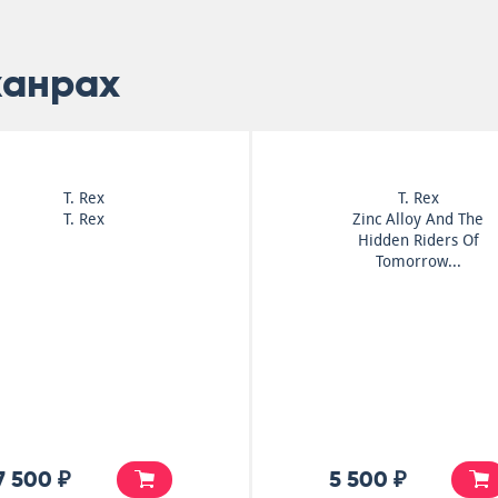
жанрах
T. Rex
T. Rex
T. Rex
Zinc Alloy And The
Hidden Riders Of
Tomorrow...
7 500 ₽
5 500 ₽