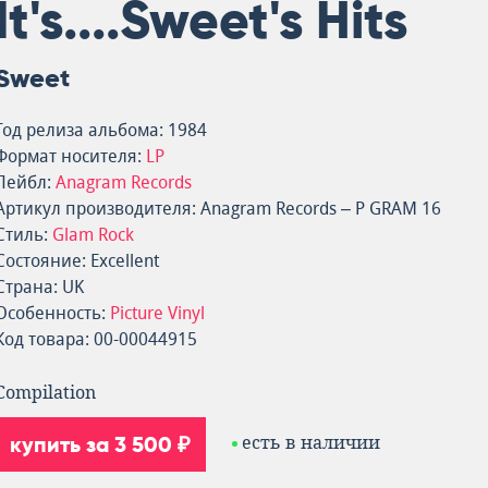
It's....Sweet's Hits
Sweet
Год релиза альбома: 1984
Формат носителя:
LP
Лейбл:
Anagram Records
Артикул производителя: Anagram Records – P GRAM 16
Стиль:
Glam Rock
Состояние: Excellent
Страна: UK
Особенность:
Picture Vinyl
Код товара: 00-00044915
Compilation
купить за 3 500 ₽
есть в наличии