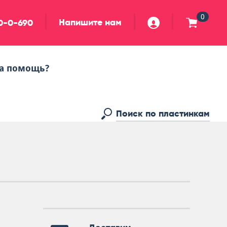
0
Напишите нам
90-0-690
а помощь?