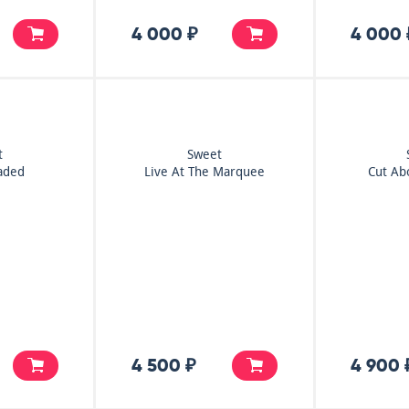
4 000 ₽
4 000 
t
Sweet
aded
Live At The Marquee
Cut Ab
4 500 ₽
4 900 