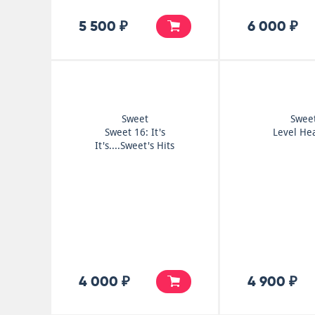
5 500 ₽
6 000 ₽
Sweet
Swee
Sweet 16: It's
Level He
It's....Sweet's Hits
4 000 ₽
4 900 ₽