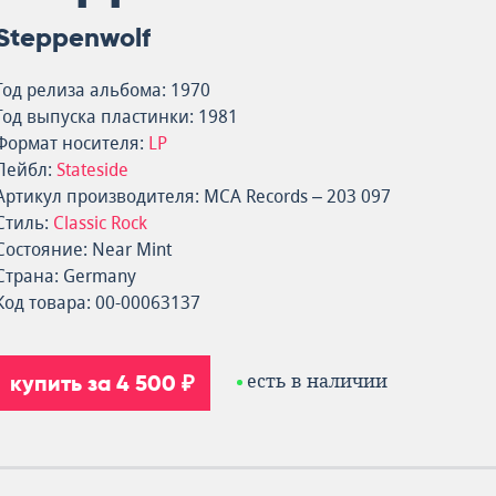
Steppenwolf
Год релиза альбома: 1970
Год выпуска пластинки: 1981
Формат носителя:
LP
Лейбл:
Stateside
Артикул производителя: MCA Records – 203 097
Стиль:
Classic Rock
Состояние: Near Mint
Страна: Germany
Код товара: 00-00063137
купить за 4 500 ₽
есть в наличии