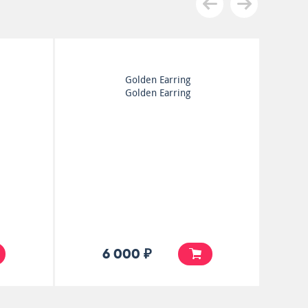
Styx
The Serpent Is Rising
10 000 ₽