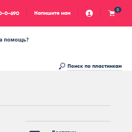
0
Напишите нам
90-0-690
а помощь?