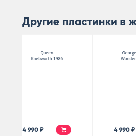
Другие пластинки в 
Eric Clapton
A Songbook With Friends
4 990 ₽