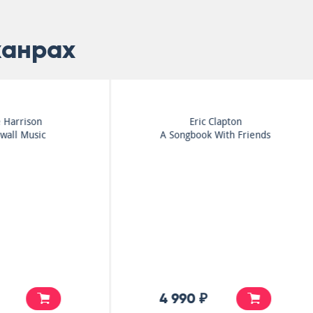
жанрах
Manfred Mann
Smokie
Watch
The Other Side Of The
Road
5 900 ₽
7 000 ₽