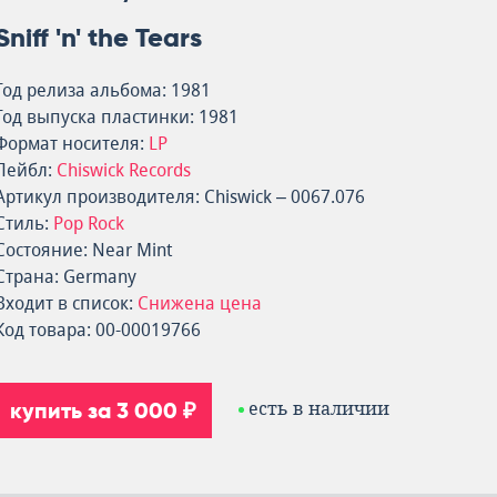
Sniff 'n' the Tears
Год релиза альбома: 1981
Год выпуска пластинки: 1981
Формат носителя:
LP
Лейбл:
Chiswick Records
Артикул производителя: Chiswick – 0067.076
Стиль:
Pop Rock
Состояние: Near Mint
Страна: Germany
Входит в список:
Снижена цена
Код товара: 00-00019766
купить за 3 000 ₽
есть в наличии