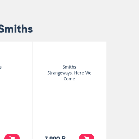
Smiths
s
Smiths
Strangeways, Here We
Come
7 990 ₽