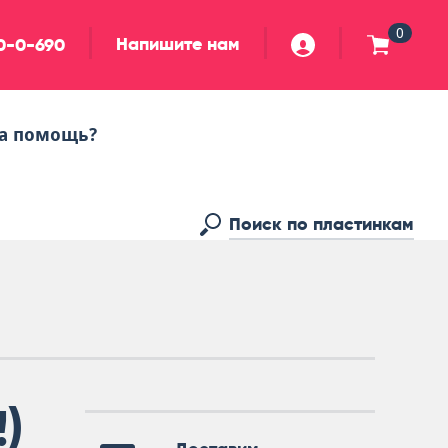
0
Напишите нам
90-0-690
а помощь?
!)