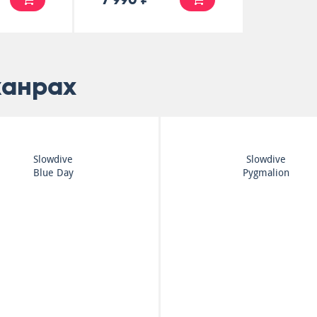
жанрах
Boy Division
Wolf Alice
Ill
The Clearing