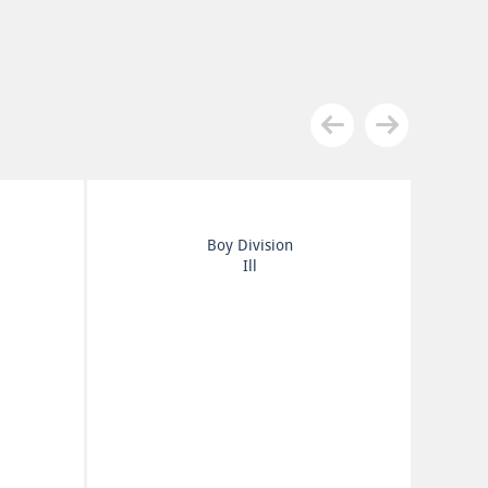
Twenty One Pilots
Breach (на красном
виниле)