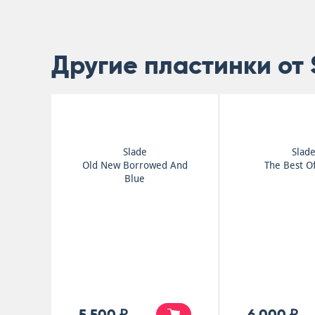
Другие пластинки от 
Slade
Slad
Old New Borrowed And
The Best O
Blue
5 500 ₽
6 000 ₽