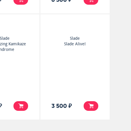
Slade
Slade
zing Kamikaze
Slade Alive!
ndrome
₽
3 500 ₽