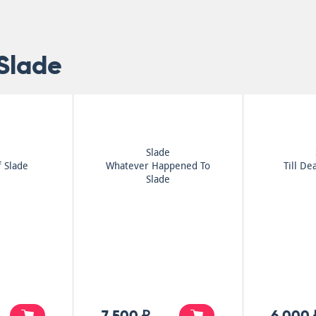
Slade
e
Slade
f Slade
Whatever Happened To
Till De
Slade
7 500 ₽
6 000 