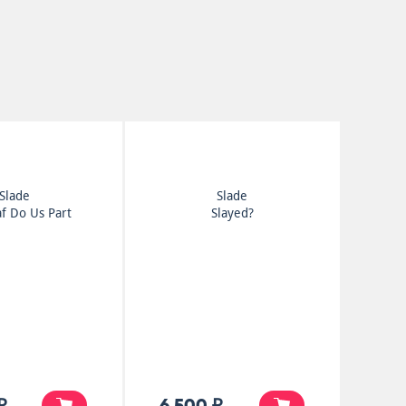
Slade
Slade
af Do Us Part
Slayed?
₽
6 500 ₽