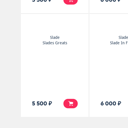
Slade
Slad
Slades Greats
Slade In 
5 500 ₽
6 000 ₽