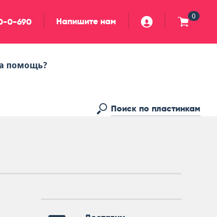
0
Напишите нам
90-0-690
а помощь?