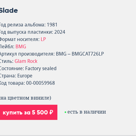
Slade
Год релиза альбома: 1981
Год выпуска пластинки: 2024
Формат носителя:
LP
Лейбл:
BMG
Артикул производителя: BMG – BMGCAT726LP
Стиль:
Glam Rock
Состояние: Factory sealed
Страна: Europe
Код товара: 00-00059968
(на цветном виниле)
купить за 5 500 ₽
есть в наличии