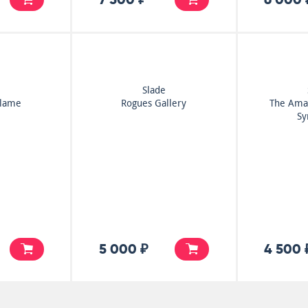
e
Slade
Flame
Rogues Gallery
The Ama
Sy
5 000 ₽
4 500 