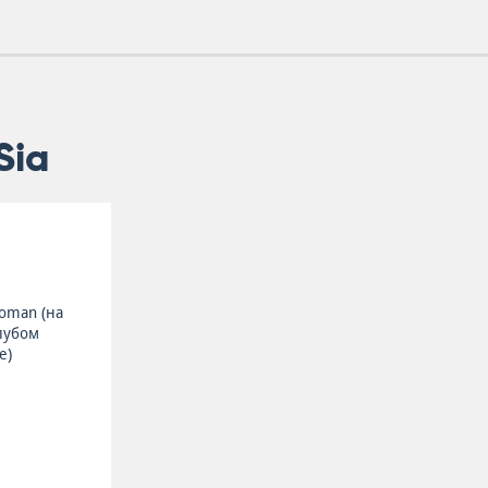
Sia
oman (на
лубом
е)