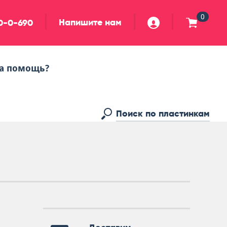
0
Напишите нам
90-0-690
а помощь?