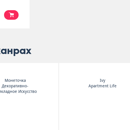
жанрах
Lorde
Tom Odell
Solar Power
Monsters