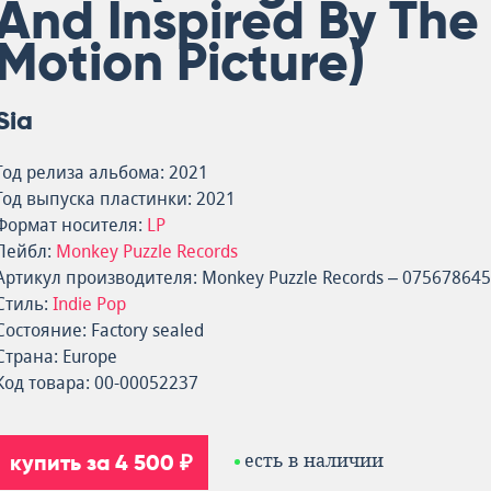
And Inspired By The
Motion Picture)
Sia
Год релиза альбома: 2021
Год выпуска пластинки: 2021
Формат носителя:
LP
Лейбл:
Monkey Puzzle Records
Артикул производителя: Monkey Puzzle Records – 07567864
Стиль:
Indie Pop
Состояние: Factory sealed
Страна: Europe
Код товара: 00-00052237
купить за 4 500 ₽
есть в наличии