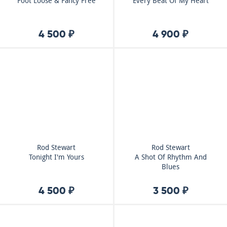
Foot Loose & Fancy Free
Every Beat Of My Heart
4 500 ₽
4 900 ₽
Rod Stewart
Rod Stewart
Tonight I'm Yours
A Shot Of Rhythm And
Blues
4 500 ₽
3 500 ₽