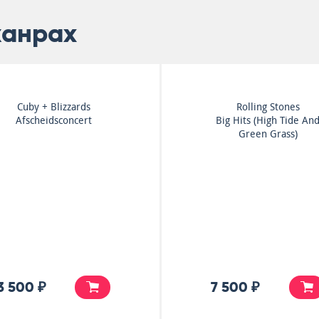
жанрах
Cuby + Blizzards
Rolling Stones
Afscheidsconcert
Big Hits (High Tide An
Green Grass)
3 500 ₽
7 500 ₽