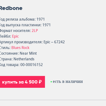
Redbone
Год релиза альбома: 1971
Год выпуска пластинки: 1971
Формат носителя:
2LP
Лейбл:
Epic
Артикул производителя: Epic – 67242
Стиль:
Blues Rock
Состояние: Near Mint
Страна: Netherlands
Код товара: 00-00016152
купить за 4 500 ₽
есть в наличии