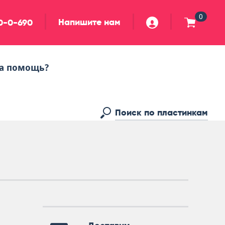
0
Напишите нам
90-0-690
а помощь?