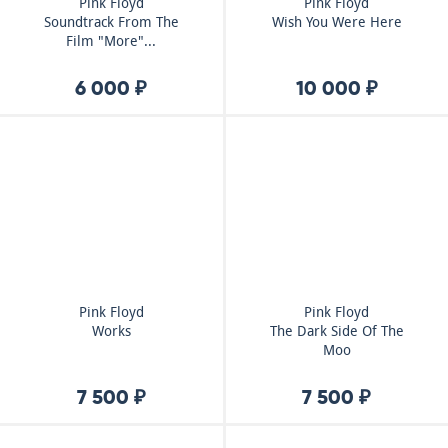
Pink Floyd
Pink Floyd
Soundtrack From The
Wish You Were Here
Film "More"...
6 000 ₽
10 000 ₽
Pink Floyd
Pink Floyd
Works
The Dark Side Of The
Moo
7 500 ₽
7 500 ₽