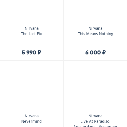
Nirvana
Nirvana
The Last Fix
This Means Nothing
5 990 ₽
6 000 ₽
Nirvana
Nirvana
Nevermind
Live At Paradiso,
Amsterdam - November