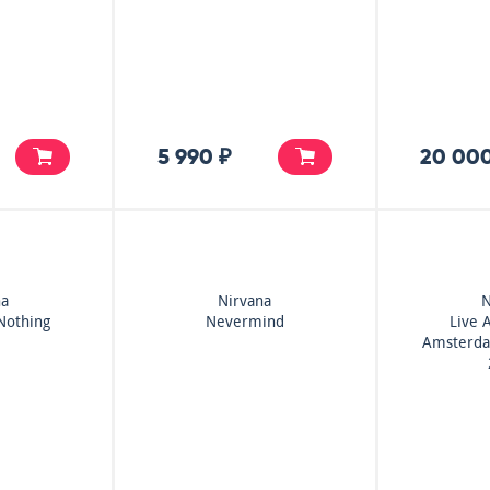
5 990 ₽
20 000
na
Nirvana
N
Nothing
Nevermind
Live 
Amsterd