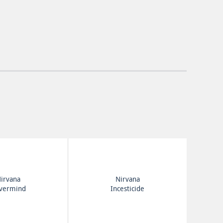
irvana
Nirvana
vermind
Incesticide