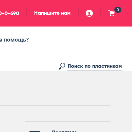
0
Напишите нам
90-0-690
а помощь?