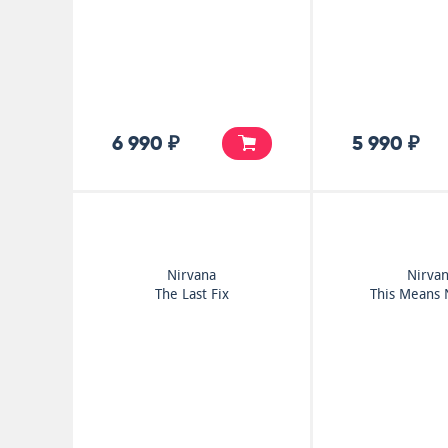
6 990 ₽
5 990 ₽
Nirvana
Nirva
The Last Fix
This Means 