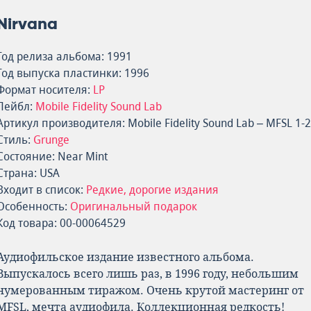
Nirvana
Год релиза альбома: 1991
Год выпуска пластинки: 1996
Формат носителя:
LP
Лейбл:
Mobile Fidelity Sound Lab
Артикул производителя: Mobile Fidelity Sound Lab – MFSL 1-
Стиль:
Grunge
Состояние: Near Mint
Страна: USA
Входит в список:
Редкие, дорогие издания
Особенность:
Оригинальный подарок
Код товара: 00-00064529
Аудиофильское издание известного альбома.
Выпускалось всего лишь раз, в 1996 году, небольшим
нумерованным тиражом. Очень крутой мастеринг от
MFSL, мечта аудиофила. Коллекционная редкость!