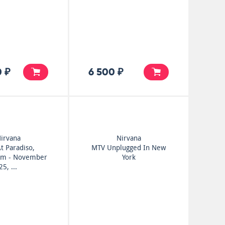
 ₽
6 500 ₽
irvana
Nirvana
At Paradiso,
MTV Unplugged In New
am - November
York
25, ...