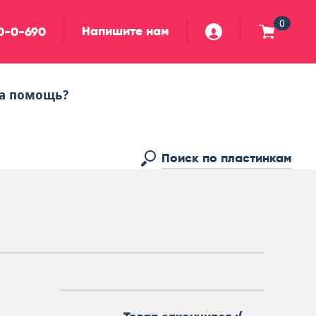
0
Напишите нам
90-0-690
а помощь?