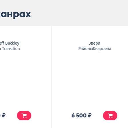
жанрах
Звери
Mazzy Star
РайоныКварталы
She Hangs Brightly
6 500 ₽
6 500 ₽