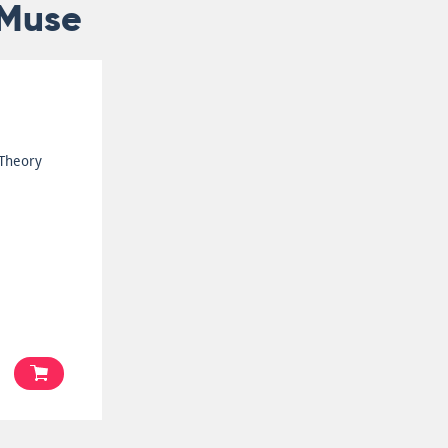
 Muse
e
 Theory