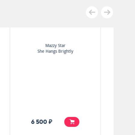
Kasabian
Empire
5 990 ₽