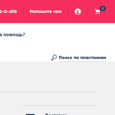
0
Напишите нам
90-0-690
а помощь?