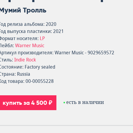
Мумий Тролль
Год релиза альбома: 2020
Год выпуска пластинки: 2021
Формат носителя:
LP
Лейбл:
Warner Music
Артикул производителя: Warner Music - 9029659572
Стиль:
Indie Rock
Состояние: Factory sealed
Страна: Russia
Код товара: 00-00055228
купить за 4 500 ₽
есть в наличии