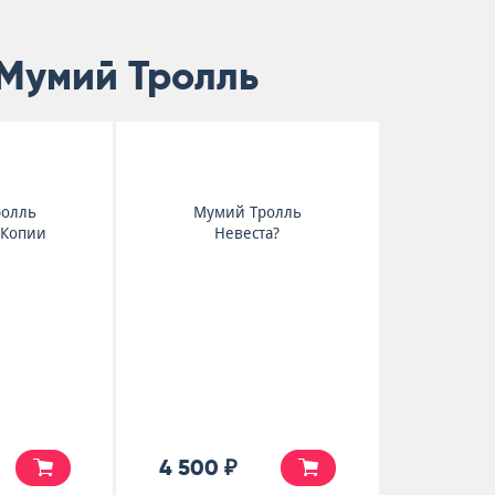
 Мумий Тролль
ролль
Мумий Тролль
 Копии
Невеста?
4 500 ₽