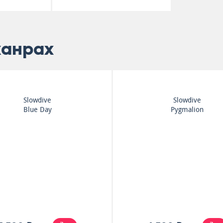
жанрах
Slowdive
Slowdive
Blue Day
Pygmalion