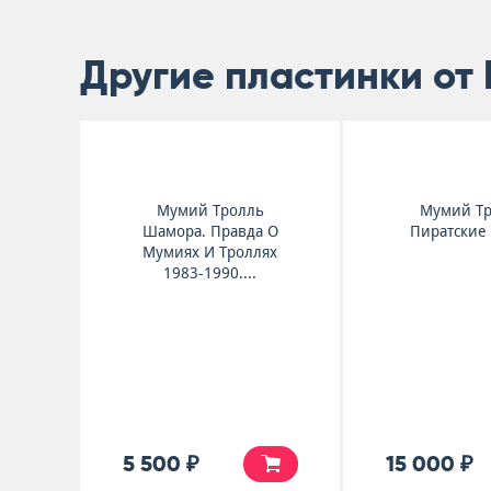
Другие пластинки от
Мумий Тролль
Мумий Т
Шамора. Правда О
Пиратские
Мумиях И Троллях
1983-1990....
5 500 ₽
15 000 ₽