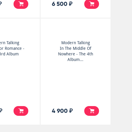
₽
6 500 ₽
rn Talking
Modern Talking
or Romance -
In The Middle Of
3rd Album
Nowhere - The 4th
Album...
₽
4 900 ₽