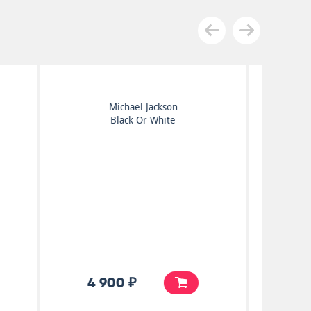
Bee Gees
l
Bee Gees' 1st
5 500 ₽