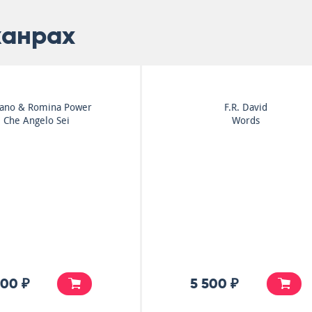
жанрах
Michael Jackson
Stevie Wonder
Black Or White
Stevie Wonder's Origina
Musiquarium ...
4 900 ₽
6 500 ₽