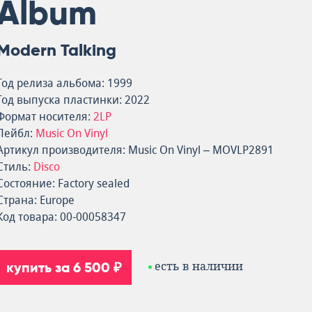
Album
Modern Talking
Год релиза альбома: 1999
Год выпуска пластинки: 2022
Формат носителя:
2LP
Лейбл:
Music On Vinyl
Артикул производителя: Music On Vinyl – MOVLP2891
Стиль:
Disco
Состояние: Factory sealed
Страна: Europe
Код товара: 00-00058347
купить за 6 500 ₽
есть в наличии