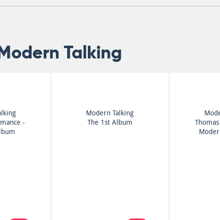
Modern Talking
lking
Modern Talking
Mode
omance -
The 1st Album
Thomas 
Album
Modern