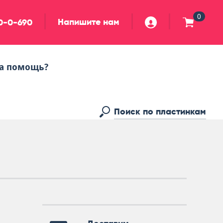
0
Напишите нам
90-0-690
а помощь?