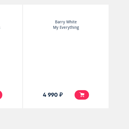
Barry White
s
My Everything
4 990 ₽