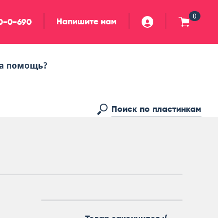
0
Напишите нам
90-0-690
а помощь?