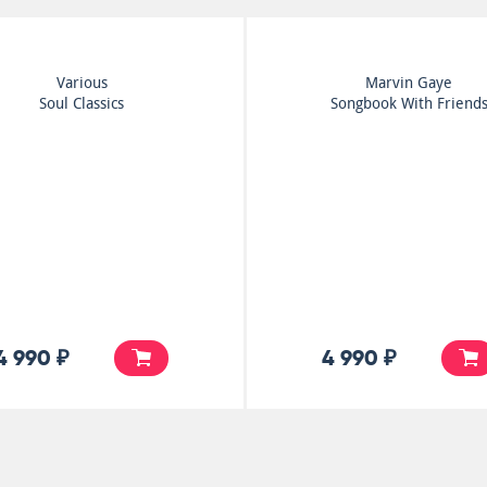
Various
Marvin Gaye
Soul Classics
Songbook With Friend
4 990 ₽
4 990 ₽