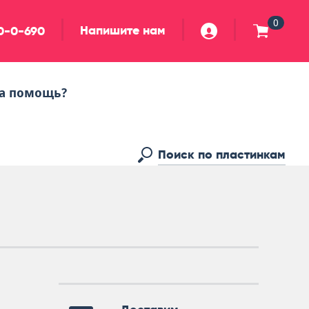
0
Напишите нам
90-0-690
а помощь?