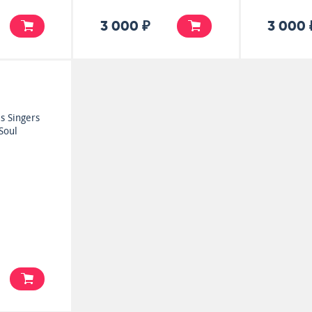
3 000 ₽
3 000 
s Singers
Soul