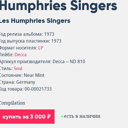
Humphries Singers
Les Humphries Singers
Год релиза альбома: 1973
Год выпуска пластинки: 1973
Формат носителя:
LP
Лейбл:
Decca
Артикул производителя: Decca – ND 810
Стиль:
Soul
Состояние: Near Mint
Страна: Germany
Код товара: 00-00021733
Compilation
купить за 3 000 ₽
есть в наличии