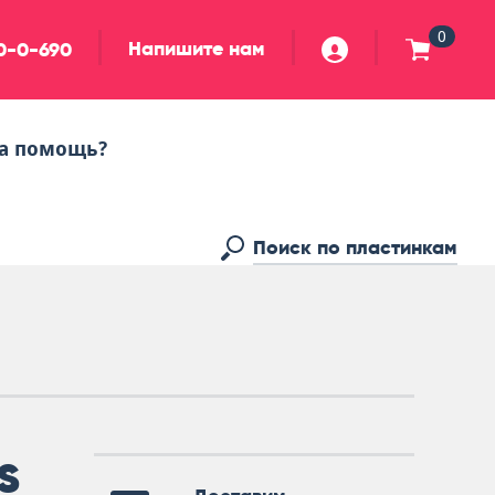
0
Напишите нам
90-0-690
а помощь?
s