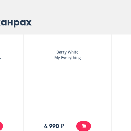
жанрах
Barry White
Stevie Wonder
My Everything
Hotter Than July
4 990 ₽
5 500 ₽