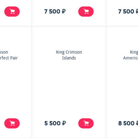
7 500 ₽
7 500 
mson
King Crimson
Kin
fect Pair
Islands
Americ
5 500 ₽
8 500 