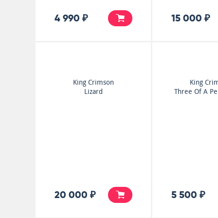
4 990 ₽
15 000 ₽
King Crimson
King Cri
Lizard
Three Of A Per
20 000 ₽
5 500 ₽