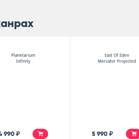
жанрах
Planetarium
East Of Eden
Infinity
Mercator Projected
4 990 ₽
5 990 ₽