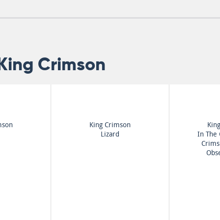
King Crimson
mson
King Crimson
Kin
Lizard
In The 
Crims
Obse