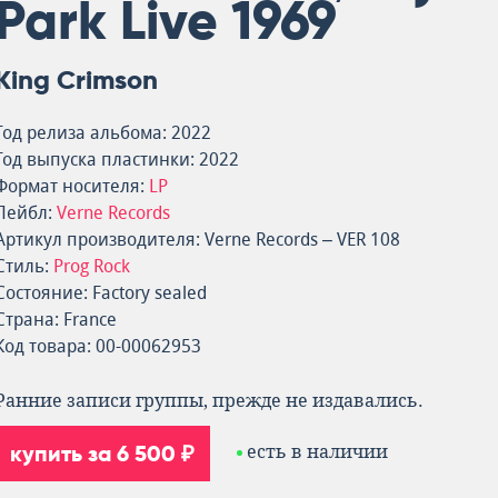
Park Live 1969
King Crimson
Год релиза альбома: 2022
Год выпуска пластинки: 2022
Формат носителя:
LP
Лейбл:
Verne Records
Артикул производителя: Verne Records – VER 108
Стиль:
Prog Rock
Состояние: Factory sealed
Страна: France
Код товара: 00-00062953
Ранние записи группы, прежде не издавались.
купить за 6 500 ₽
есть в наличии