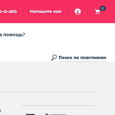
0
Напишите нам
90-0-690
а помощь?
e