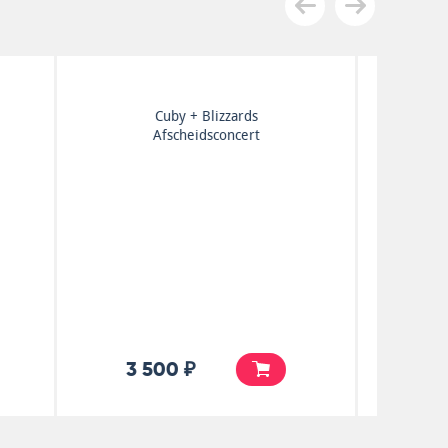
Rolling Stones
d
Let It Bleed
15 000 ₽