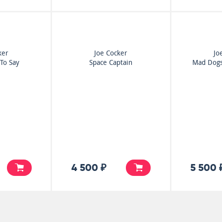
ker
Joe Cocker
Jo
To Say
Space Captain
Mad Dogs
4 500 ₽
5 500 