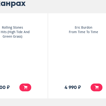
жанрах
Cuby + Blizzards
Rolling Stones
Afscheidsconcert
Big Hits (High Tide An
Green Grass)
3 500 ₽
7 500 ₽