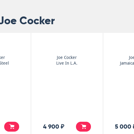
Joe Cocker
ker
Joe Cocker
Jo
Steel
Live In L.A.
Jamaica
4 900 ₽
5 000 