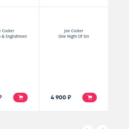
e Cocker
Joe Cocker
 & Englishmen
One Night Of Sin
₽
4 900 ₽