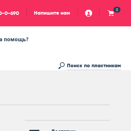
0
Напишите нам
90-0-690
а помощь?