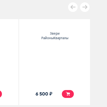
Звери
РайоныКварталы
6 500 ₽