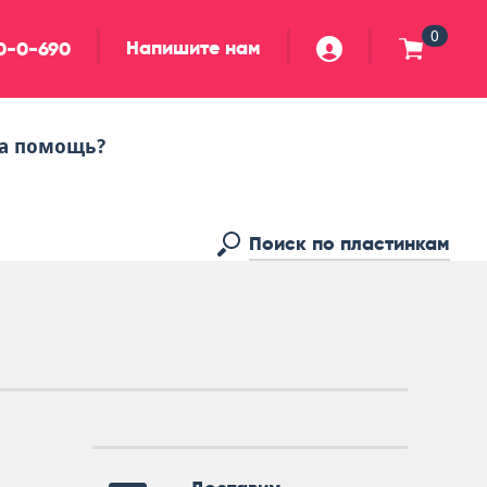
0
Напишите нам
90-0-690
а помощь?