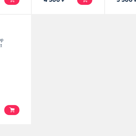
op
ct