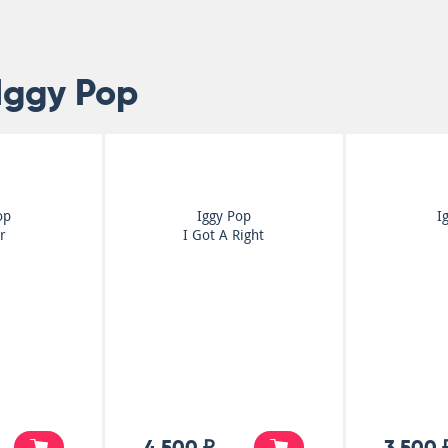
Iggy Pop
op
Iggy Pop
I
r
I Got A Right
4 500 ₽
3 500 