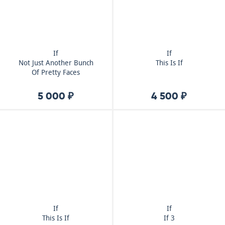
If
If
Not Just Another Bunch
This Is If
Of Pretty Faces
5 000 ₽
4 500 ₽
If
If
This Is If
If 3