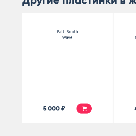
Другие пластинки в 
Moloko +
Moloko +
10 000 ₽