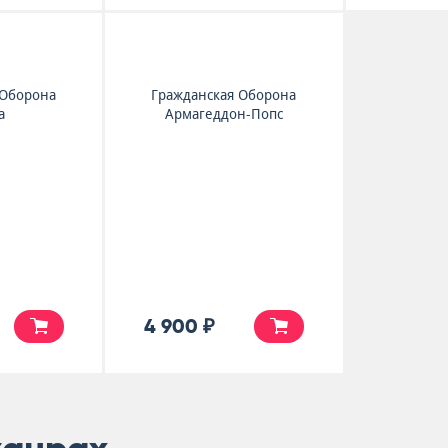
 Оборона
Гражданская Оборона
а
Армагеддон-Попс
4 900 ₽