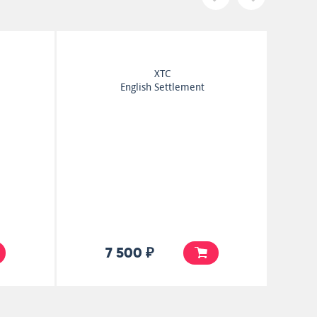
XTC
Mummer
5 500 ₽