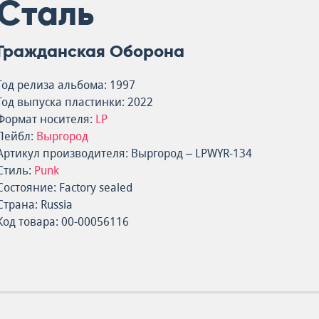
Сталь
Гражданская Оборона
Год релиза альбома: 1997
Год выпуска пластинки: 2022
Формат носителя:
LP
Лейбл:
Выргород
Артикул производителя: Выргород – LPWYR-134
Стиль:
Punk
Состояние: Factory sealed
Страна: Russia
Код товара: 00-00056116