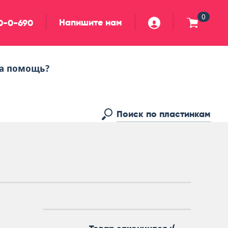
0
Напишите нам
90-0-690
а помощь?