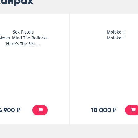
жанрах
XTC
Stooges
English Settlement
California Bleeding
7 500 ₽
5 500 ₽