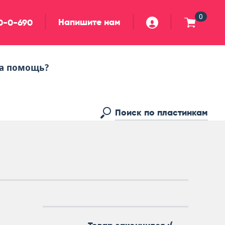
0
Напишите нам
90-0-690
а помощь?