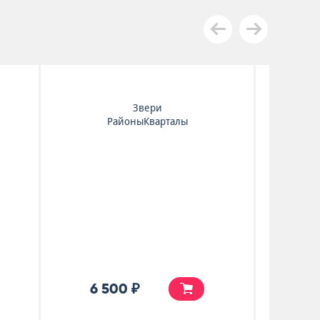
Kasabian
Empire
5 990 ₽