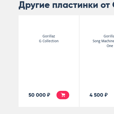
Другие пластинки от G
Gorillaz
Gorill
G Collection
Song Machin
One
50 000 ₽
4 500 ₽