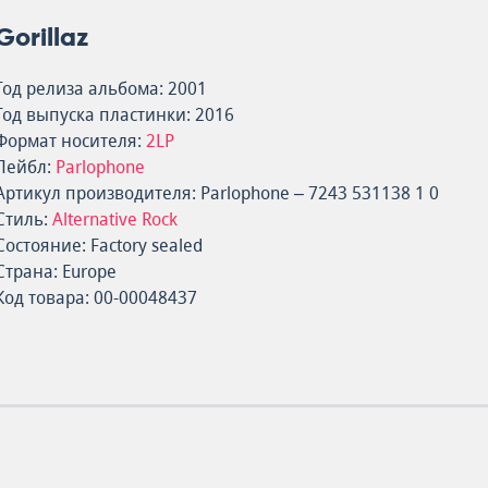
Gorillaz
Год релиза альбома: 2001
Год выпуска пластинки: 2016
Формат носителя:
2LP
Лейбл:
Parlophone
Артикул производителя: Parlophone – 7243 531138 1 0
Стиль:
Alternative Rock
Состояние: Factory sealed
Страна: Europe
Код товара: 00-00048437