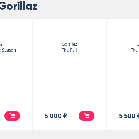
orillaz
az
Gorillaz
G
e Season
The Fall
The
5 000 ₽
5 500 