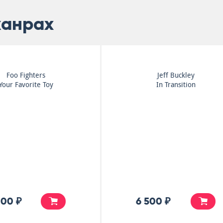
жанрах
Звери
Mazzy Star
РайоныКварталы
She Hangs Brightly
6 500 ₽
6 500 ₽