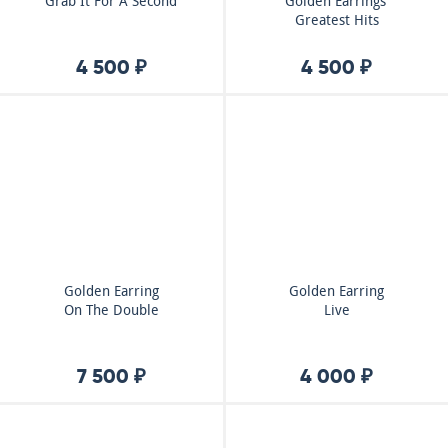
Grab It For A Second
Golden Earrings'
Greatest Hits
4 500 ₽
4 500 ₽
Golden Earring
Golden Earring
On The Double
Live
7 500 ₽
4 000 ₽