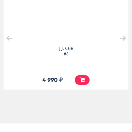
J.J. Cale
#8
4 990 ₽