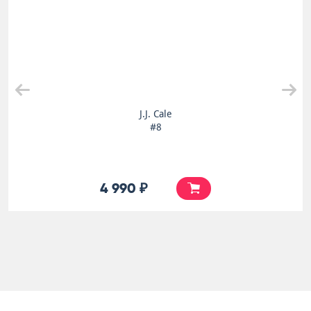
J.J. Cale
#8
4 990 ₽