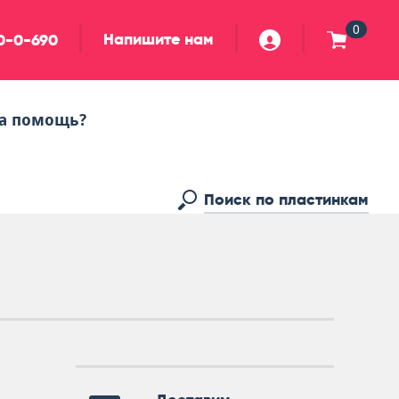
0
Напишите нам
90-0-690
а помощь?