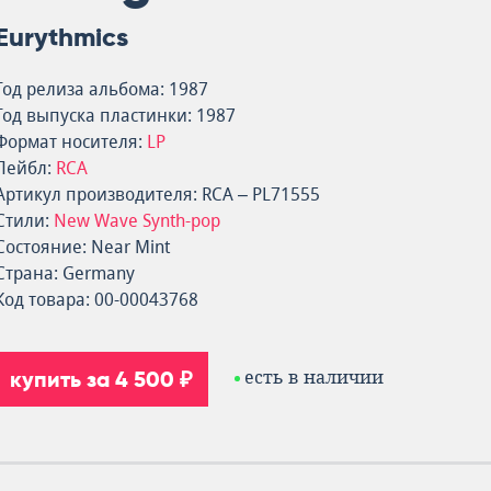
Eurythmics
Год релиза альбома: 1987
Год выпуска пластинки: 1987
Формат носителя:
LP
Лейбл:
RCA
Артикул производителя: RCA – PL71555
Стили:
New Wave
Synth-pop
Состояние: Near Mint
Страна: Germany
Код товара: 00-00043768
купить за 4 500 ₽
есть в наличии