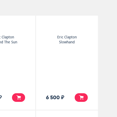
c Clapton
Eric Clapton
nd The Sun
Slowhand
₽
6 500 ₽