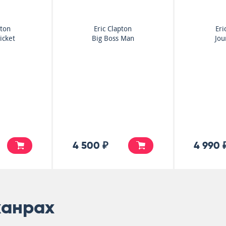
pton
Eric Clapton
Eri
icket
Big Boss Man
Jo
4 500 ₽
4 990 
жанрах