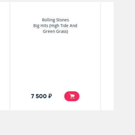
Rolling Stones
d
Let It Bleed
15 000 ₽