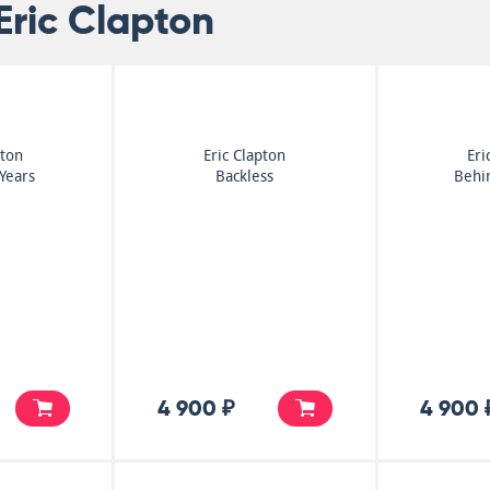
ric Clapton
pton
Eric Clapton
Eri
Years
Backless
Behi
4 900 ₽
4 900 