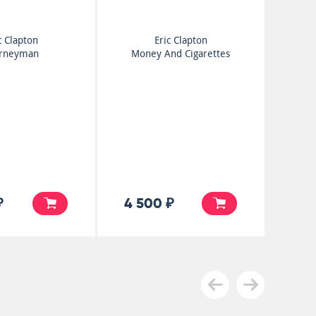
c Clapton
Eric Clapton
urneyman
Money And Cigarettes
₽
4 500 ₽