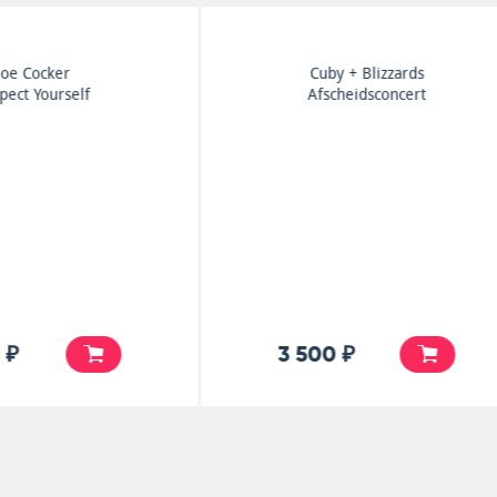
Cuby + Blizzards
Rolling Stones
Afscheidsconcert
Big Hits (High Tide An
Green Grass)
3 500 ₽
7 500 ₽