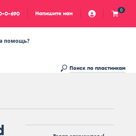
0
Напишите нам
90-0-690
а помощь?
d