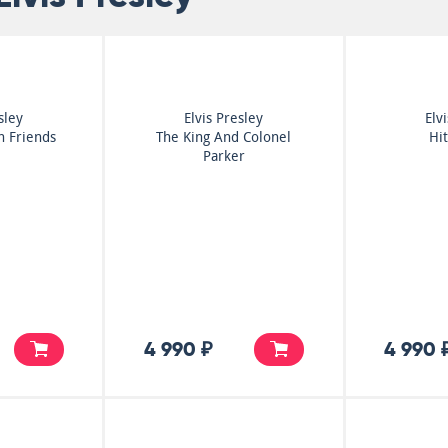
sley
Elvis Presley
Elv
h Friends
The King And Colonel
Hi
Parker
4 990 ₽
4 990 