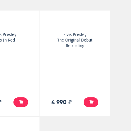
is Presley
Elvis Presley
ts In Red
The Original Debut
Recording
₽
4 990 ₽