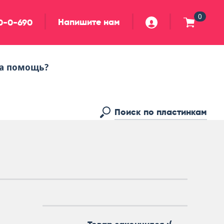
0
Напишите нам
90-0-690
а помощь?