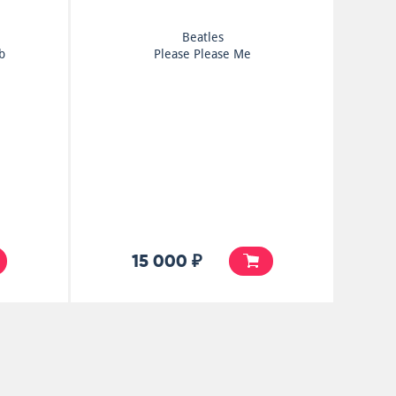
Beatles
b
Please Please Me
15 000 ₽