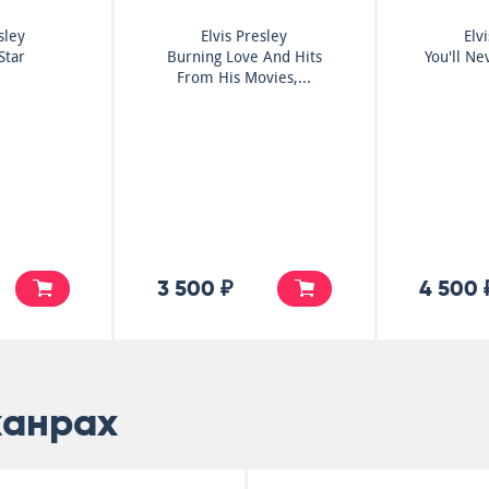
sley
Elvis Presley
Elv
Star
Burning Love And Hits
You'll Ne
From His Movies,...
3 500 ₽
4 500 
жанрах