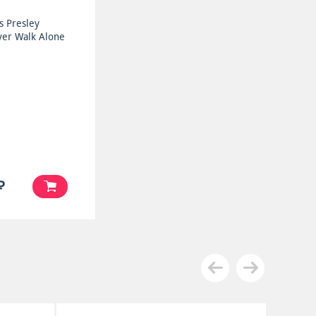
is Presley
ver Walk Alone
₽