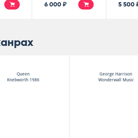
6 000 ₽
5 500 
жанрах
Queen
George Harrison
Knebworth 1986
Wonderwall Music