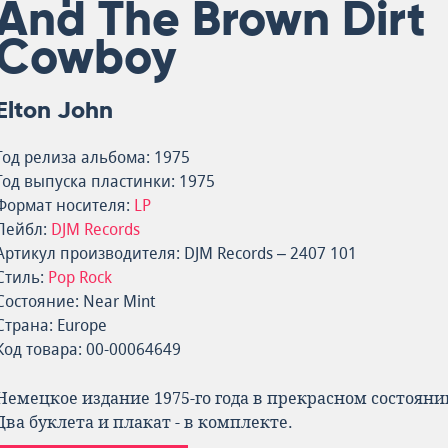
And The Brown Dirt
Cowboy
Elton John
Год релиза альбома: 1975
Год выпуска пластинки: 1975
Формат носителя:
LP
Лейбл:
DJM Records
Артикул производителя: DJM Records – 2407 101
Стиль:
Pop Rock
Состояние: Near Mint
Страна: Europe
Код товара: 00-00064649
Немецкое издание 1975-го года в прекрасном состояни
Два буклета и плакат - в комплекте.