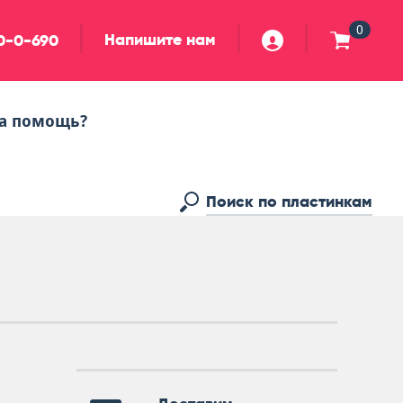
0
Напишите нам
90-0-690
а помощь?