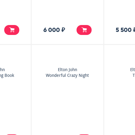
6 000 ₽
5 500 
ohn
Elton John
El
ng Book
Wonderful Crazy Night
T