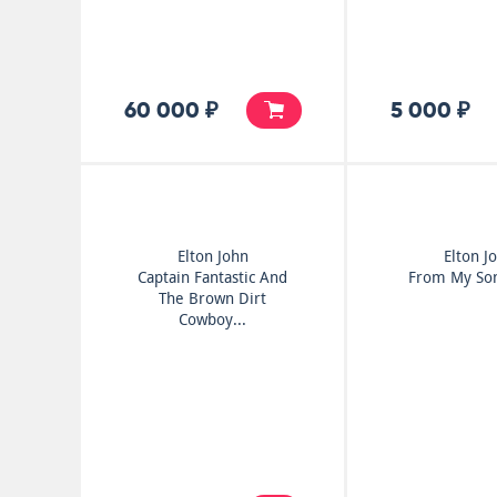
60 000 ₽
5 000 ₽
Elton John
Elton J
Captain Fantastic And
From My So
The Brown Dirt
Cowboy...