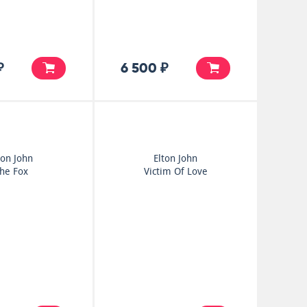
₽
6 500 ₽
ton John
Elton John
he Fox
Victim Of Love