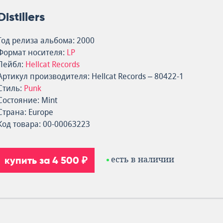
Distillers
Год релиза альбома: 2000
Формат носителя:
LP
Лейбл:
Hellcat Records
Артикул производителя: Hellcat Records – 80422-1
Стиль:
Punk
Состояние: Mint
Страна: Europe
Код товара: 00-00063223
купить за 4 500 ₽
есть в наличии