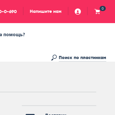
0
Напишите нам
90-0-690
а помощь?