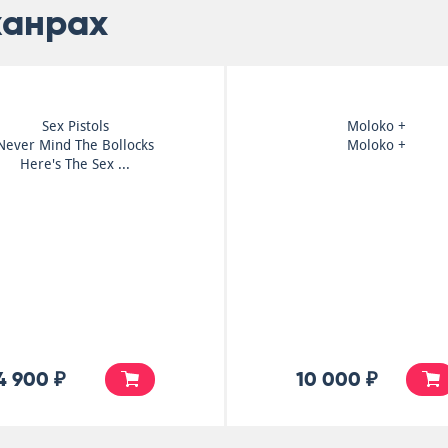
жанрах
Sex Pistols
Moloko +
Never Mind The Bollocks
Moloko +
Here's The Sex ...
4 900 ₽
10 000 ₽