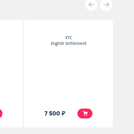
XTC
English Settlement
7 500 ₽