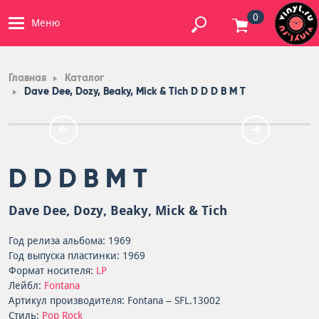
0
Меню
Главная
Каталог
Dave Dee, Dozy, Beaky, Mick & Tich D D D B M T
D D D B M T
Dave Dee, Dozy, Beaky, Mick & Tich
Год релиза альбома: 1969
Год выпуска пластинки: 1969
Формат носителя:
LP
Лейбл:
Fontana
Артикул производителя: Fontana – SFL.13002
Стиль:
Pop Rock