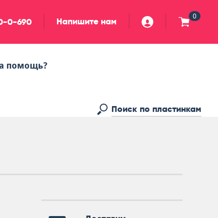
0
Напишите нам
90-0-690
а помощь?