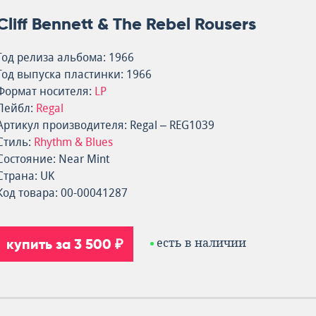
Cliff Bennett & The Rebel Rousers
Год релиза альбома: 1966
Год выпуска пластинки: 1966
Формат носителя:
LP
Лейбл:
Regal
Артикул производителя: Regal – REG1039
Стиль:
Rhythm & Blues
Состояние: Near Mint
Страна: UK
Код товара: 00-00041287
купить за 3 500 ₽
есть в наличии