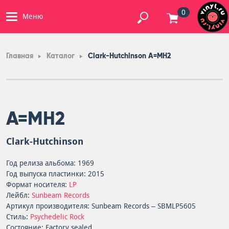
0
Меню
Главная
Каталог
Clark-Hutchinson A=MH2
A=MH2
Clark-Hutchinson
Год релиза альбома: 1969
Год выпуска пластинки: 2015
Формат носителя:
LP
Лейбл:
Sunbeam Records
Артикул производителя: Sunbeam Records – SBMLP5605
Стиль:
Psychedelic Rock
Состояние: Factory sealed