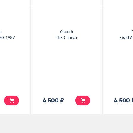
h
Church
980-1987
The Church
Gold A
4 500 ₽
4 500 