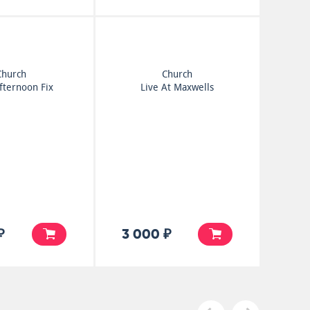
Church
Church
fternoon Fix
Live At Maxwells
₽
3 000 ₽