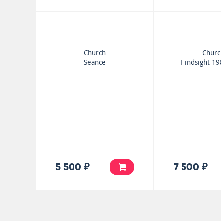
Church
Churc
Seance
Hindsight 1
5 500 ₽
7 500 ₽