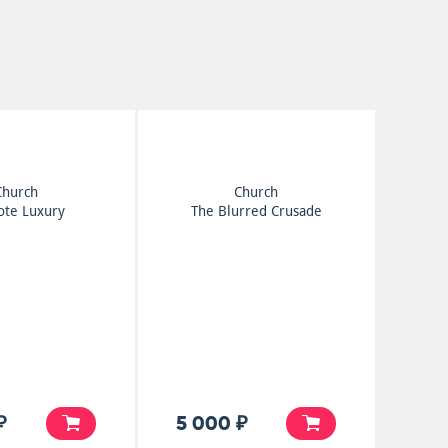
Church
Church
te Luxury
The Blurred Crusade
₽
5 000 ₽