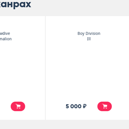
жанрах
Wolf Alice
Twenty One Pilots
The Clearing
Breach (на красном
виниле)
5 500 ₽
5 990 ₽