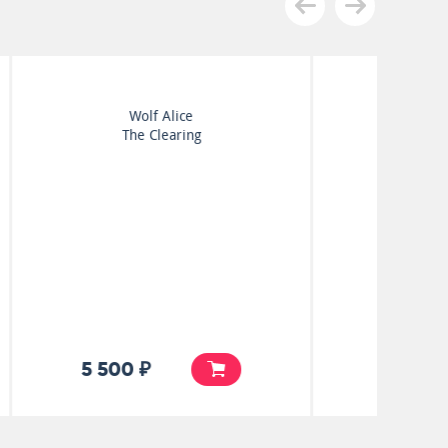
Mac Demarco
Guitar
5 500 ₽