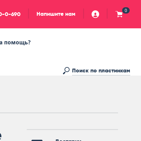
0
Напишите нам
90-0-690
а помощь?
e