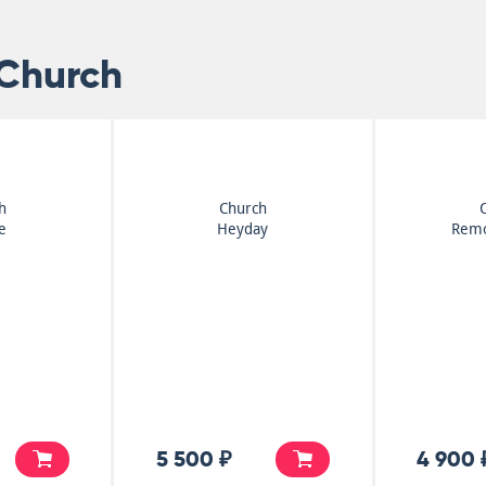
 Church
h
Church
e
Heyday
Remo
5 500 ₽
4 900 