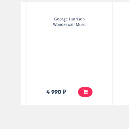
Eric Clapton
A Songbook With Friends
4 990 ₽