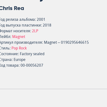
Chris Rea
Год релиза альбома: 2001
Год выпуска пластинки: 2018
Формат носителя:
2LP
Лейбл:
Magnet
Артикул производителя: Magnet – 0190295646615
Стиль:
Pop Rock
Состояние: Factory sealed
Страна: Europe
Код товара: 00-00056207