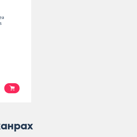
Rea
s
жанрах