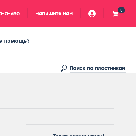
0
Напишите нам
90-0-690
а помощь?