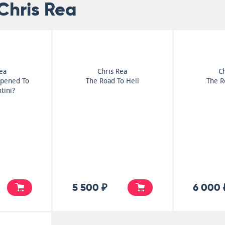
Chris Rea
Rea
Chris Rea
Ch
pened To
The Road To Hell
The R
tini?
5 500 ₽
6 000 