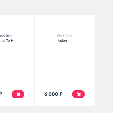
ris Rea
Chris Rea
oad To Hell
Auberge
₽
6 000 ₽