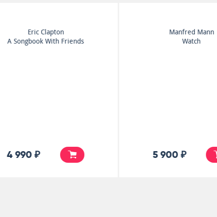
Manfred Mann
Smokie
Watch
The Other Side Of The
Road
5 900 ₽
7 000 ₽