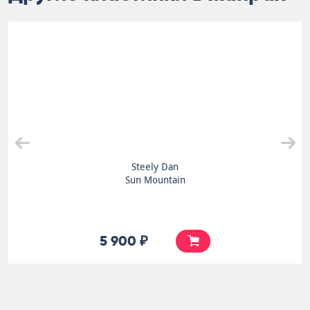
Steely Dan
Sun Mountain
5 900 ₽
7 