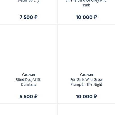
Waterloo Lily
In The Land Of Grey And
Pink
7 500 ₽
10 000 ₽
Caravan
Caravan
Blind Dog At St.
For Girls Who Grow
Dunstans
Plump In The Night
5 500 ₽
10 000 ₽