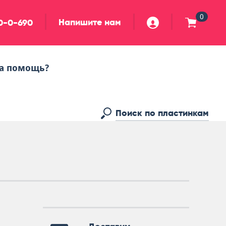
0
Напишите нам
90-0-690
а помощь?