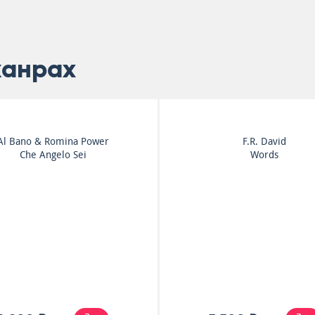
жанрах
Michael Jackson
Stevie Wonder
Black Or White
Stevie Wonder's Origina
Musiquarium ...