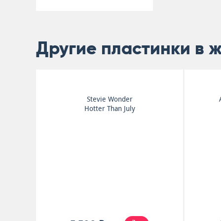
Другие пластинки в 
r
F.R. David
Words