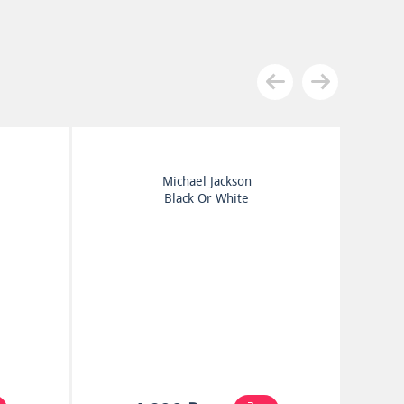
Bee Gees
l
Bee Gees' 1st