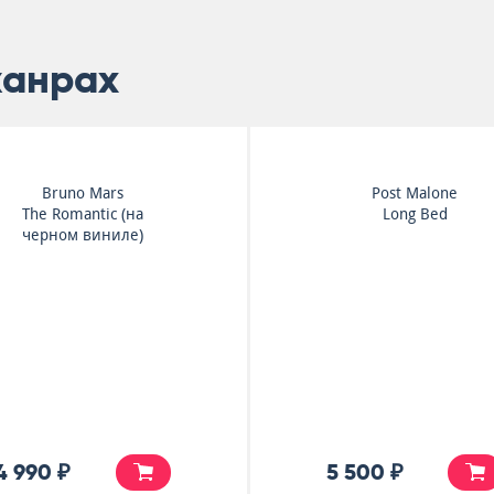
жанрах
Bruno Mars
Post Malone
The Romantic (на
Long Bed
черном виниле)
4 990 ₽
5 500 ₽