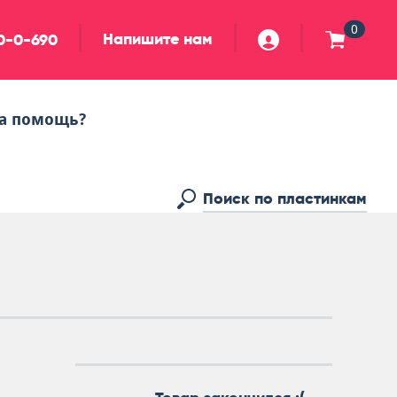
0
Напишите нам
90-0-690
а помощь?